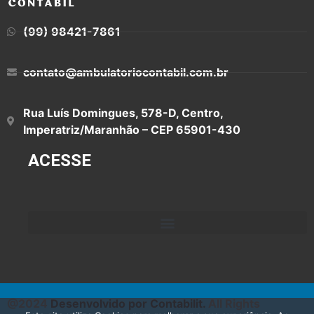
(99) 98421-7861
contato@ambulatoriocontabil.com.br
Rua Luís Domingues, 578-D, Centro,
Imperatriz/Maranhão – CEP 65901-430
ACESSE
@2024
Desenvolvido por Contabilit.
All Rights