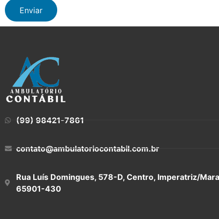
Enviar
(99) 98421-7861
contato@ambulatoriocontabil.com.br
Rua Luís Domingues, 578-D, Centro, Imperatriz/Mar
65901-430