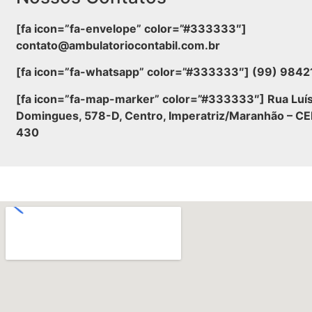
[fa icon=”fa-envelope” color=”#333333″]
contato@ambulatoriocontabil.com.br
[fa icon=”fa-whatsapp” color=”#333333″] (99) 984
[fa icon=”fa-map-marker” color=”#333333″] Rua Luí
Domingues, 578-D, Centro, Imperatriz/Maranhão – C
430